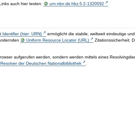
Links auch hier testen:
urn:nbn:de:hbz:5:2-1320592
t Identifier (hier: URN)
ermöglicht die stabile, weltweit eindeutige 
h ändernden
Uniform Resource Locator (URL)
Zitationssicherheit. 
rowser aufgerufen werden, sondern werden mittels eines Resolvingdiens
esolver der Deutschen Nationalbibliothek
.