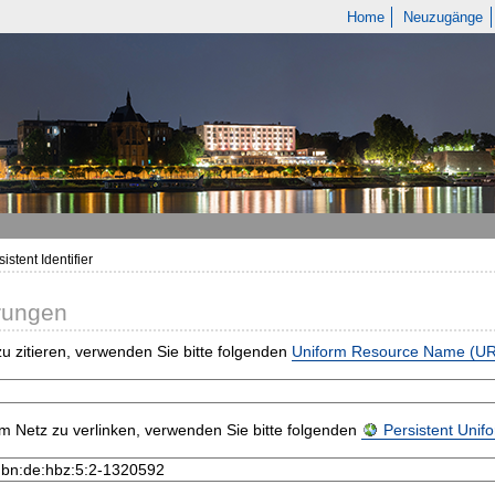
Home
Neuzugänge
istent Identifier
rungen
u zitieren, verwenden Sie bitte folgenden
Uniform Resource Name (U
m Netz zu verlinken, verwenden Sie bitte folgenden
Persistent Uni