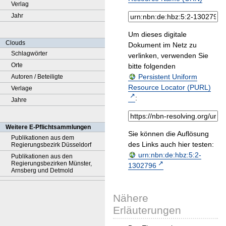
Verlag
Jahr
Um dieses digitale
Clouds
Dokument im Netz zu
Schlagwörter
verlinken, verwenden Sie
Orte
bitte folgenden
Persistent Uniform
Autoren / Beteiligte
Resource Locator (PURL)
Verlage
:
Jahre
Weitere E-Pflichtsammlungen
Sie können die Auflösung
Publikationen aus dem
des Links auch hier testen:
Regierungsbezirk Düsseldorf
urn:nbn:de:hbz:5:2-
Publikationen aus den
Regierungsbezirken Münster,
1302796
Arnsberg und Detmold
Nähere
Erläuterungen