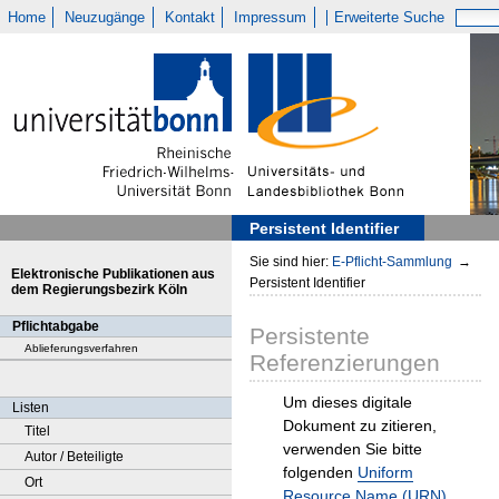
Home
Neuzugänge
Kontakt
Impressum
Erweiterte Suche
Persistent Identifier
Sie sind hier:
E-Pflicht-Sammlung
→
Elektronische Publikationen aus
Persistent Identifier
dem Regierungsbezirk Köln
Pflichtabgabe
Persistente
Ablieferungsverfahren
Referenzierungen
Um dieses digitale
Listen
Dokument zu zitieren,
Titel
verwenden Sie bitte
Autor / Beteiligte
folgenden
Uniform
Ort
Resource Name (URN)