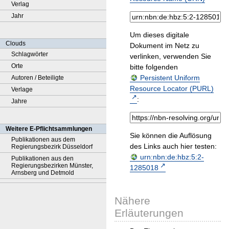
Verlag
Jahr
Um dieses digitale
Clouds
Dokument im Netz zu
Schlagwörter
verlinken, verwenden Sie
Orte
bitte folgenden
Persistent Uniform
Autoren / Beteiligte
Resource Locator (PURL)
Verlage
:
Jahre
Weitere E-Pflichtsammlungen
Sie können die Auflösung
Publikationen aus dem
des Links auch hier testen:
Regierungsbezirk Düsseldorf
urn:nbn:de:hbz:5:2-
Publikationen aus den
Regierungsbezirken Münster,
1285018
Arnsberg und Detmold
Nähere
Erläuterungen