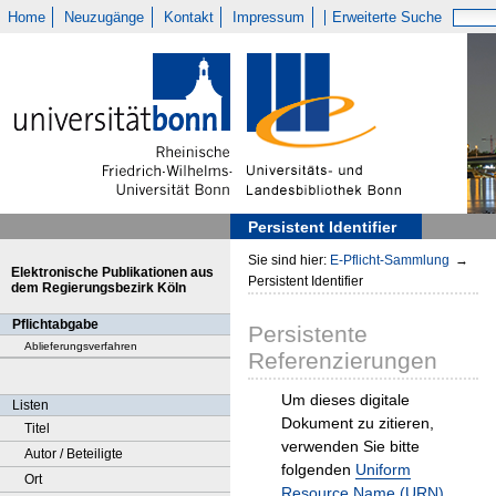
Home
Neuzugänge
Kontakt
Impressum
Erweiterte Suche
Persistent Identifier
Sie sind hier:
E-Pflicht-Sammlung
→
Elektronische Publikationen aus
Persistent Identifier
dem Regierungsbezirk Köln
Pflichtabgabe
Persistente
Ablieferungsverfahren
Referenzierungen
Um dieses digitale
Listen
Dokument zu zitieren,
Titel
verwenden Sie bitte
Autor / Beteiligte
folgenden
Uniform
Ort
Resource Name (URN)