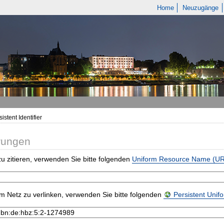
Home
Neuzugänge
istent Identifier
rungen
u zitieren, verwenden Sie bitte folgenden
Uniform Resource Name (U
m Netz zu verlinken, verwenden Sie bitte folgenden
Persistent Uni