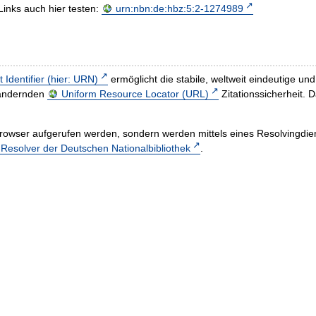
Links auch hier testen:
urn:nbn:de:hbz:5:2-1274989
t Identifier (hier: URN)
ermöglicht die stabile, weltweit eindeutige 
h ändernden
Uniform Resource Locator (URL)
Zitationssicherheit. 
rowser aufgerufen werden, sondern werden mittels eines Resolvingdiens
esolver der Deutschen Nationalbibliothek
.