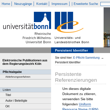
Home
Neuzugänge
Kontakt
Impressum
Erweiterte Suche
Persistent Identifier
Sie sind hier:
E-Pflicht-Sammlung
→
Elektronische Publikationen aus
Persistent Identifier
dem Regierungsbezirk Köln
Pflichtabgabe
Persistente
Ablieferungsverfahren
Referenzierungen
Um dieses digitale
Listen
Dokument zu zitieren,
Titel
verwenden Sie bitte
Autor / Beteiligte
folgenden
Uniform
Ort
Resource Name (URN)