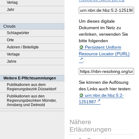
Verlag
Jahr
Um dieses digitale
Clouds
Dokument im Netz zu
Schlagwörter
verlinken, verwenden Sie
Orte
bitte folgenden
Persistent Uniform
Autoren / Beteiligte
Resource Locator (PURL)
Verlage
:
Jahre
Weitere E-Pflichtsammlungen
Sie können die Auflösung
Publikationen aus dem
des Links auch hier testen:
Regierungsbezirk Düsseldorf
urn:nbn:de:hbz:5:2-
Publikationen aus den
Regierungsbezirken Münster,
1251987
Arnsberg und Detmold
Nähere
Erläuterungen