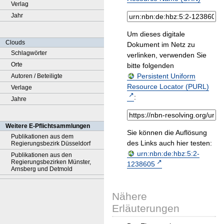
Verlag
Jahr
Um dieses digitale
Clouds
Dokument im Netz zu
Schlagwörter
verlinken, verwenden Sie
Orte
bitte folgenden
Persistent Uniform
Autoren / Beteiligte
Resource Locator (PURL)
Verlage
:
Jahre
Weitere E-Pflichtsammlungen
Sie können die Auflösung
Publikationen aus dem
des Links auch hier testen:
Regierungsbezirk Düsseldorf
urn:nbn:de:hbz:5:2-
Publikationen aus den
Regierungsbezirken Münster,
1238605
Arnsberg und Detmold
Nähere
Erläuterungen