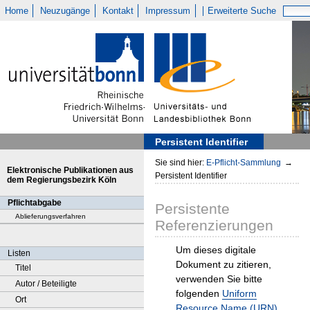
Home
Neuzugänge
Kontakt
Impressum
Erweiterte Suche
Persistent Identifier
Sie sind hier:
E-Pflicht-Sammlung
→
Elektronische Publikationen aus
Persistent Identifier
dem Regierungsbezirk Köln
Pflichtabgabe
Persistente
Ablieferungsverfahren
Referenzierungen
Um dieses digitale
Listen
Dokument zu zitieren,
Titel
verwenden Sie bitte
Autor / Beteiligte
folgenden
Uniform
Ort
Resource Name (URN)