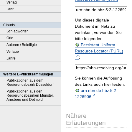
Verlag
Jahr
Um dieses digitale
Clouds
Dokument im Netz zu
Schlagwörter
verlinken, verwenden Sie
Orte
bitte folgenden
Persistent Uniform
Autoren / Beteiligte
Resource Locator (PURL)
Verlage
:
Jahre
Weitere E-Pflichtsammlungen
Sie können die Auflösung
Publikationen aus dem
des Links auch hier testen:
Regierungsbezirk Düsseldorf
urn:nbn:de:hbz:5:2-
Publikationen aus den
Regierungsbezirken Münster,
1226906
Arnsberg und Detmold
Nähere
Erläuterungen