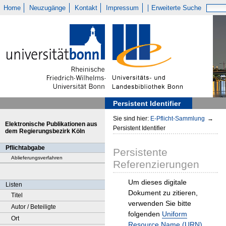
Home
Neuzugänge
Kontakt
Impressum
Erweiterte Suche
Persistent Identifier
Sie sind hier:
E-Pflicht-Sammlung
→
Elektronische Publikationen aus
Persistent Identifier
dem Regierungsbezirk Köln
Pflichtabgabe
Persistente
Ablieferungsverfahren
Referenzierungen
Um dieses digitale
Listen
Dokument zu zitieren,
Titel
verwenden Sie bitte
Autor / Beteiligte
folgenden
Uniform
Ort
Resource Name (URN)