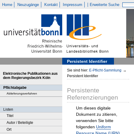
Home
Neuzugänge
Kontakt
Impressum
Erweiterte Suche
Persistent Identifier
Sie sind hier:
E-Pflicht-Sammlung
→
Elektronische Publikationen aus
Persistent Identifier
dem Regierungsbezirk Köln
Pflichtabgabe
Persistente
Ablieferungsverfahren
Referenzierungen
Um dieses digitale
Listen
Dokument zu zitieren,
Titel
verwenden Sie bitte
Autor / Beteiligte
folgenden
Uniform
Ort
Resource Name (URN)