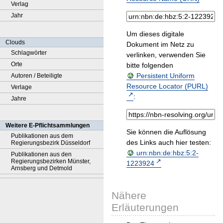
Verlag
Jahr
Um dieses digitale
Clouds
Dokument im Netz zu
Schlagwörter
verlinken, verwenden Sie
Orte
bitte folgenden
Persistent Uniform
Autoren / Beteiligte
Resource Locator (PURL)
Verlage
:
Jahre
Weitere E-Pflichtsammlungen
Sie können die Auflösung
Publikationen aus dem
des Links auch hier testen:
Regierungsbezirk Düsseldorf
urn:nbn:de:hbz:5:2-
Publikationen aus den
Regierungsbezirken Münster,
1223924
Arnsberg und Detmold
Nähere
Erläuterungen