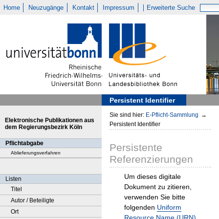
Home
Neuzugänge
Kontakt
Impressum
Erweiterte Suche
Persistent Identifier
Sie sind hier:
E-Pflicht-Sammlung
→
Elektronische Publikationen aus
Persistent Identifier
dem Regierungsbezirk Köln
Pflichtabgabe
Persistente
Ablieferungsverfahren
Referenzierungen
Um dieses digitale
Listen
Dokument zu zitieren,
Titel
verwenden Sie bitte
Autor / Beteiligte
folgenden
Uniform
Ort
Resource Name (URN)