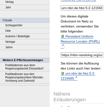
Verlag
Jahr
Um dieses digitale
Clouds
Dokument im Netz zu
Schlagwörter
verlinken, verwenden Sie
Orte
bitte folgenden
Persistent Uniform
Autoren / Beteiligte
Resource Locator (PURL)
Verlage
:
Jahre
Weitere E-Pflichtsammlungen
Sie können die Auflösung
Publikationen aus dem
des Links auch hier testen:
Regierungsbezirk Düsseldorf
urn:nbn:de:hbz:5:2-
Publikationen aus den
Regierungsbezirken Münster,
1215685
Arnsberg und Detmold
Nähere
Erläuterungen