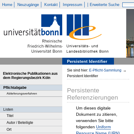
Home
Neuzugänge
Kontakt
Impressum
Erweiterte Suche
Persistent Identifier
Sie sind hier:
E-Pflicht-Sammlung
→
Elektronische Publikationen aus
Persistent Identifier
dem Regierungsbezirk Köln
Pflichtabgabe
Persistente
Ablieferungsverfahren
Referenzierungen
Um dieses digitale
Listen
Dokument zu zitieren,
Titel
verwenden Sie bitte
Autor / Beteiligte
folgenden
Uniform
Ort
Resource Name (URN)