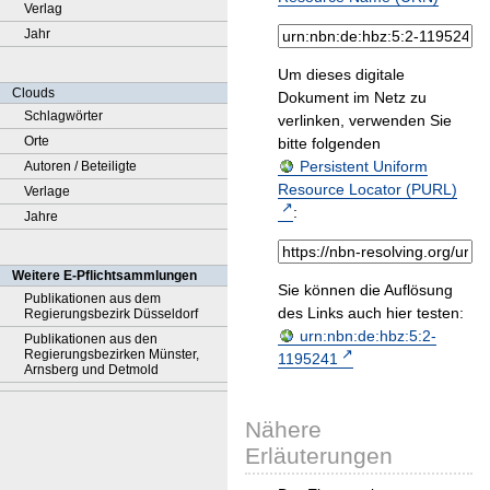
Verlag
Jahr
Um dieses digitale
Clouds
Dokument im Netz zu
Schlagwörter
verlinken, verwenden Sie
Orte
bitte folgenden
Persistent Uniform
Autoren / Beteiligte
Resource Locator (PURL)
Verlage
:
Jahre
Weitere E-Pflichtsammlungen
Sie können die Auflösung
Publikationen aus dem
des Links auch hier testen:
Regierungsbezirk Düsseldorf
urn:nbn:de:hbz:5:2-
Publikationen aus den
Regierungsbezirken Münster,
1195241
Arnsberg und Detmold
Nähere
Erläuterungen