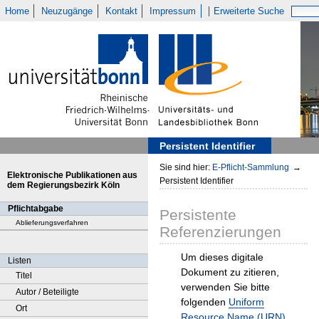
Home
Neuzugänge
Kontakt
Impressum
Erweiterte Suche
Persistent Identifier
Sie sind hier:
E-Pflicht-Sammlung
→
Elektronische Publikationen aus
Persistent Identifier
dem Regierungsbezirk Köln
Pflichtabgabe
Persistente
Ablieferungsverfahren
Referenzierungen
Um dieses digitale
Listen
Dokument zu zitieren,
Titel
verwenden Sie bitte
Autor / Beteiligte
folgenden
Uniform
Ort
Resource Name (URN)