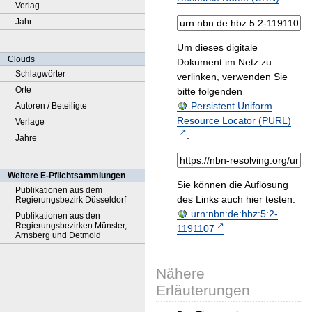
Verlag
Jahr
Um dieses digitale
Clouds
Dokument im Netz zu
Schlagwörter
verlinken, verwenden Sie
Orte
bitte folgenden
Persistent Uniform
Autoren / Beteiligte
Resource Locator (PURL)
Verlage
:
Jahre
Weitere E-Pflichtsammlungen
Sie können die Auflösung
Publikationen aus dem
des Links auch hier testen:
Regierungsbezirk Düsseldorf
urn:nbn:de:hbz:5:2-
Publikationen aus den
Regierungsbezirken Münster,
1191107
Arnsberg und Detmold
Nähere
Erläuterungen