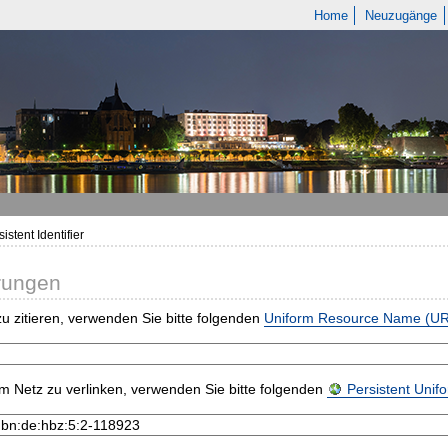
Home
Neuzugänge
istent Identifier
rungen
u zitieren, verwenden Sie bitte folgenden
Uniform Resource Name (U
m Netz zu verlinken, verwenden Sie bitte folgenden
Persistent Uni