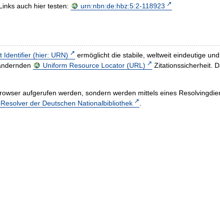
Links auch hier testen:
urn:nbn:de:hbz:5:2-118923
t Identifier (hier: URN)
ermöglicht die stabile, weltweit eindeutige 
h ändernden
Uniform Resource Locator (URL)
Zitationssicherheit. 
rowser aufgerufen werden, sondern werden mittels eines Resolvingdiens
esolver der Deutschen Nationalbibliothek
.