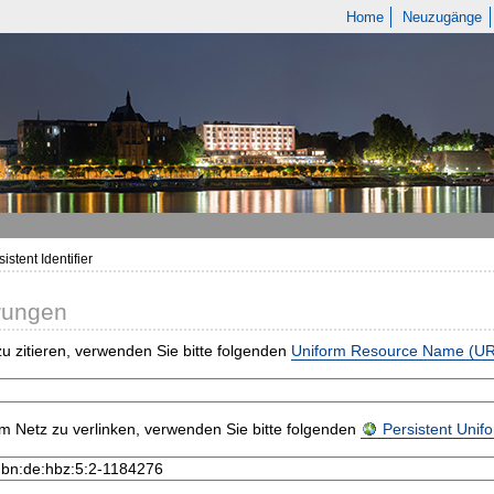
Home
Neuzugänge
istent Identifier
rungen
u zitieren, verwenden Sie bitte folgenden
Uniform Resource Name (U
m Netz zu verlinken, verwenden Sie bitte folgenden
Persistent Uni