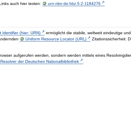
Links auch hier testen:
urn:nbn:de:hbz:5:2-1184276
t Identifier (hier: URN)
ermöglicht die stabile, weltweit eindeutige 
h ändernden
Uniform Resource Locator (URL)
Zitationssicherheit. 
rowser aufgerufen werden, sondern werden mittels eines Resolvingdiens
esolver der Deutschen Nationalbibliothek
.