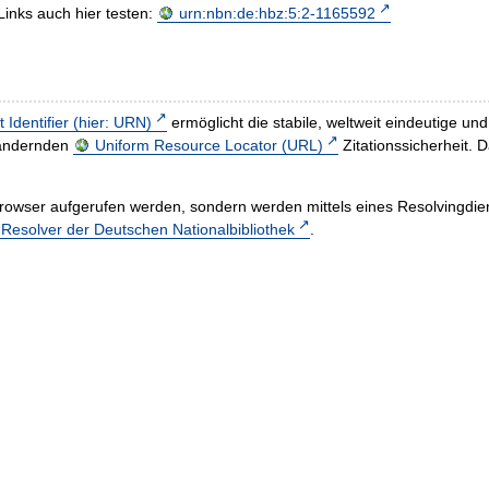
Links auch hier testen:
urn:nbn:de:hbz:5:2-1165592
t Identifier (hier: URN)
ermöglicht die stabile, weltweit eindeutige 
h ändernden
Uniform Resource Locator (URL)
Zitationssicherheit. 
rowser aufgerufen werden, sondern werden mittels eines Resolvingdiens
esolver der Deutschen Nationalbibliothek
.