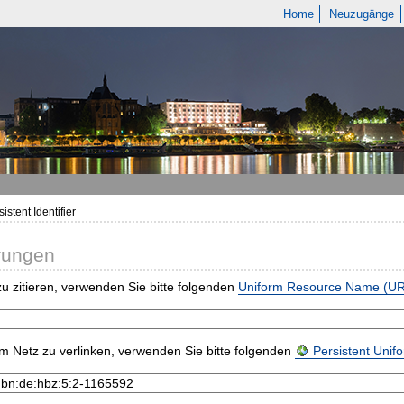
Home
Neuzugänge
istent Identifier
rungen
u zitieren, verwenden Sie bitte folgenden
Uniform Resource Name (U
m Netz zu verlinken, verwenden Sie bitte folgenden
Persistent Uni