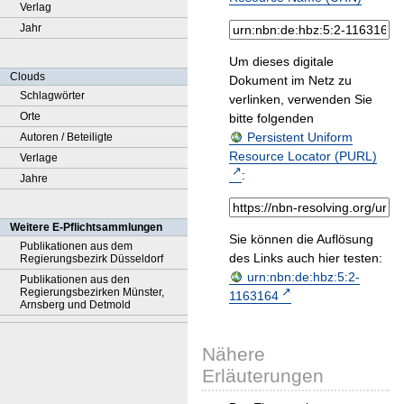
Verlag
Jahr
Um dieses digitale
Clouds
Dokument im Netz zu
Schlagwörter
verlinken, verwenden Sie
Orte
bitte folgenden
Persistent Uniform
Autoren / Beteiligte
Resource Locator (PURL)
Verlage
:
Jahre
Weitere E-Pflichtsammlungen
Sie können die Auflösung
Publikationen aus dem
des Links auch hier testen:
Regierungsbezirk Düsseldorf
urn:nbn:de:hbz:5:2-
Publikationen aus den
Regierungsbezirken Münster,
1163164
Arnsberg und Detmold
Nähere
Erläuterungen