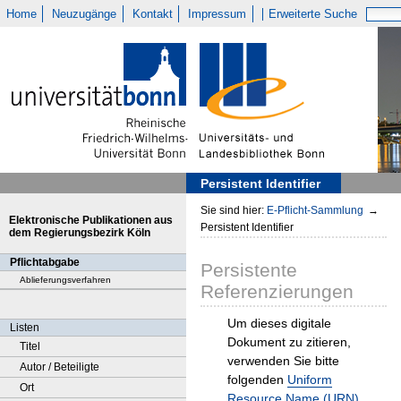
Home
Neuzugänge
Kontakt
Impressum
Erweiterte Suche
Persistent Identifier
Sie sind hier:
E-Pflicht-Sammlung
→
Elektronische Publikationen aus
Persistent Identifier
dem Regierungsbezirk Köln
Pflichtabgabe
Persistente
Ablieferungsverfahren
Referenzierungen
Um dieses digitale
Listen
Dokument zu zitieren,
Titel
verwenden Sie bitte
Autor / Beteiligte
folgenden
Uniform
Ort
Resource Name (URN)