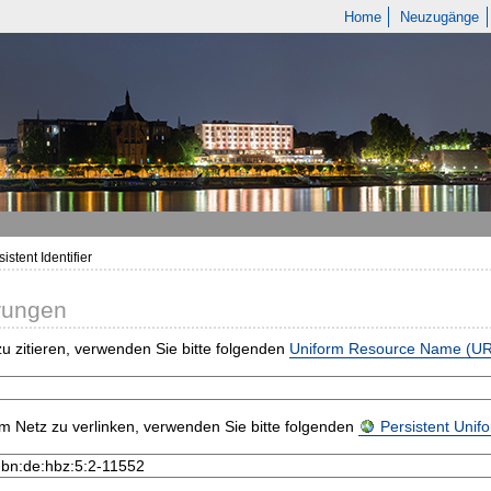
Home
Neuzugänge
istent Identifier
rungen
u zitieren, verwenden Sie bitte folgenden
Uniform Resource Name (U
m Netz zu verlinken, verwenden Sie bitte folgenden
Persistent Uni