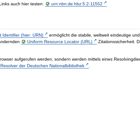
Links auch hier testen:
urn:nbn:de:hbz:5:2-11552
t Identifier (hier: URN)
ermöglicht die stabile, weltweit eindeutige 
h ändernden
Uniform Resource Locator (URL)
Zitationssicherheit. 
rowser aufgerufen werden, sondern werden mittels eines Resolvingdiens
esolver der Deutschen Nationalbibliothek
.