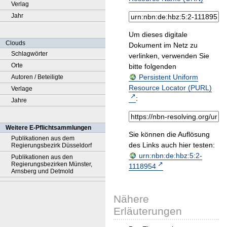
Verlag
Jahr
Um dieses digitale
Clouds
Dokument im Netz zu
Schlagwörter
verlinken, verwenden Sie
Orte
bitte folgenden
Persistent Uniform
Autoren / Beteiligte
Resource Locator (PURL)
Verlage
:
Jahre
Weitere E-Pflichtsammlungen
Sie können die Auflösung
Publikationen aus dem
des Links auch hier testen:
Regierungsbezirk Düsseldorf
urn:nbn:de:hbz:5:2-
Publikationen aus den
Regierungsbezirken Münster,
1118954
Arnsberg und Detmold
Nähere
Erläuterungen