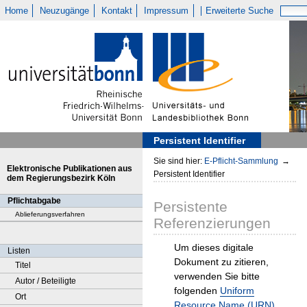
Home
Neuzugänge
Kontakt
Impressum
Erweiterte Suche
Persistent Identifier
Sie sind hier:
E-Pflicht-Sammlung
→
Elektronische Publikationen aus
Persistent Identifier
dem Regierungsbezirk Köln
Pflichtabgabe
Persistente
Ablieferungsverfahren
Referenzierungen
Um dieses digitale
Listen
Dokument zu zitieren,
Titel
verwenden Sie bitte
Autor / Beteiligte
folgenden
Uniform
Ort
Resource Name (URN)