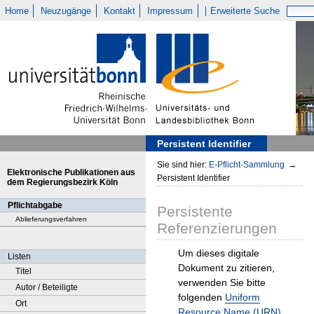
Home
Neuzugänge
Kontakt
Impressum
Erweiterte Suche
Persistent Identifier
Sie sind hier:
E-Pflicht-Sammlung
→
Elektronische Publikationen aus
Persistent Identifier
dem Regierungsbezirk Köln
Pflichtabgabe
Persistente
Ablieferungsverfahren
Referenzierungen
Um dieses digitale
Listen
Dokument zu zitieren,
Titel
verwenden Sie bitte
Autor / Beteiligte
folgenden
Uniform
Ort
Resource Name (URN)