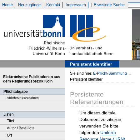
Home
Neuzugänge
Kontakt
Impressum
Erweiterte Suche
Persistent Identifier
Sie sind hier:
E-Pflicht-Sammlung
→
Elektronische Publikationen aus
Persistent Identifier
dem Regierungsbezirk Köln
Pflichtabgabe
Persistente
Ablieferungsverfahren
Referenzierungen
Um dieses digitale
Listen
Dokument zu zitieren,
Titel
verwenden Sie bitte
Autor / Beteiligte
folgenden
Uniform
Ort
Resource Name (URN)