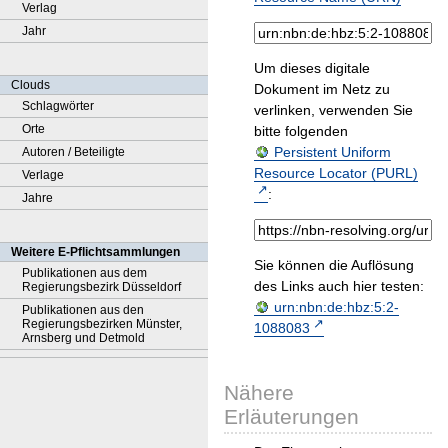
Verlag
Jahr
Um dieses digitale
Clouds
Dokument im Netz zu
Schlagwörter
verlinken, verwenden Sie
Orte
bitte folgenden
Persistent Uniform
Autoren / Beteiligte
Resource Locator (PURL)
Verlage
:
Jahre
Weitere E-Pflichtsammlungen
Sie können die Auflösung
Publikationen aus dem
des Links auch hier testen:
Regierungsbezirk Düsseldorf
urn:nbn:de:hbz:5:2-
Publikationen aus den
Regierungsbezirken Münster,
1088083
Arnsberg und Detmold
Nähere
Erläuterungen