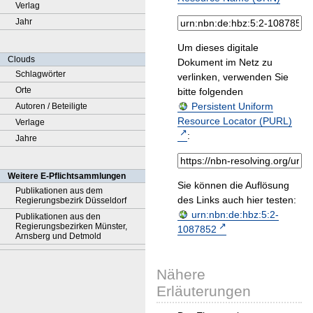
Verlag
Jahr
Um dieses digitale
Clouds
Dokument im Netz zu
Schlagwörter
verlinken, verwenden Sie
Orte
bitte folgenden
Persistent Uniform
Autoren / Beteiligte
Resource Locator (PURL)
Verlage
:
Jahre
Weitere E-Pflichtsammlungen
Sie können die Auflösung
Publikationen aus dem
des Links auch hier testen:
Regierungsbezirk Düsseldorf
urn:nbn:de:hbz:5:2-
Publikationen aus den
Regierungsbezirken Münster,
1087852
Arnsberg und Detmold
Nähere
Erläuterungen