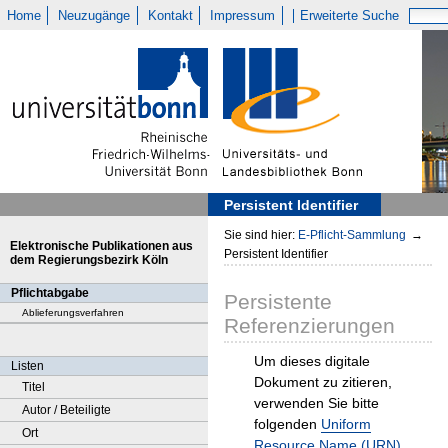
Home
Neuzugänge
Kontakt
Impressum
Erweiterte Suche
Persistent Identifier
Sie sind hier:
E-Pflicht-Sammlung
→
Elektronische Publikationen aus
Persistent Identifier
dem Regierungsbezirk Köln
Pflichtabgabe
Persistente
Ablieferungsverfahren
Referenzierungen
Um dieses digitale
Listen
Dokument zu zitieren,
Titel
verwenden Sie bitte
Autor / Beteiligte
folgenden
Uniform
Ort
Resource Name (URN)