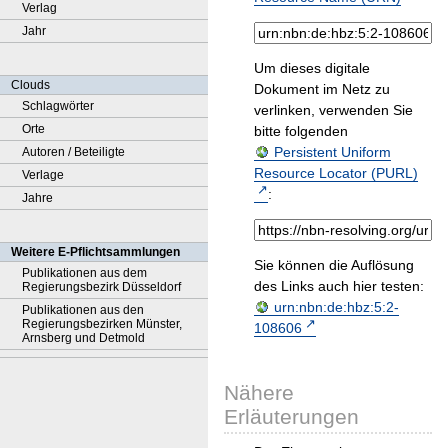
Verlag
Jahr
Um dieses digitale
Clouds
Dokument im Netz zu
Schlagwörter
verlinken, verwenden Sie
Orte
bitte folgenden
Persistent Uniform
Autoren / Beteiligte
Resource Locator (PURL)
Verlage
:
Jahre
Weitere E-Pflichtsammlungen
Sie können die Auflösung
Publikationen aus dem
des Links auch hier testen:
Regierungsbezirk Düsseldorf
urn:nbn:de:hbz:5:2-
Publikationen aus den
Regierungsbezirken Münster,
108606
Arnsberg und Detmold
Nähere
Erläuterungen