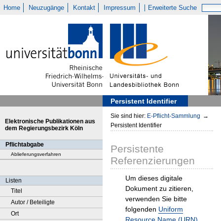
Home
Neuzugänge
Kontakt
Impressum
Erweiterte Suche
Persistent Identifier
Sie sind hier:
E-Pflicht-Sammlung
→
Elektronische Publikationen aus
Persistent Identifier
dem Regierungsbezirk Köln
Pflichtabgabe
Persistente
Ablieferungsverfahren
Referenzierungen
Um dieses digitale
Listen
Dokument zu zitieren,
Titel
verwenden Sie bitte
Autor / Beteiligte
folgenden
Uniform
Ort
Resource Name (URN)