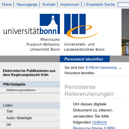
Home
Neuzugänge
Kontakt
Impressum
Erweiterte Suche
Persistent Identifier
Sie sind hier:
E-Pflicht-Sammlung
→
Elektronische Publikationen aus
Persistent Identifier
dem Regierungsbezirk Köln
Pflichtabgabe
Persistente
Ablieferungsverfahren
Referenzierungen
Um dieses digitale
Listen
Dokument zu zitieren,
Titel
verwenden Sie bitte
Autor / Beteiligte
folgenden
Uniform
Ort
Resource Name (URN)