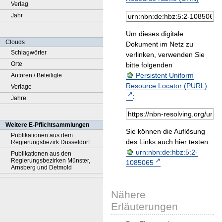
Verlag
Jahr
Um dieses digitale
Clouds
Dokument im Netz zu
Schlagwörter
verlinken, verwenden Sie
Orte
bitte folgenden
Persistent Uniform
Autoren / Beteiligte
Resource Locator (PURL)
Verlage
:
Jahre
Weitere E-Pflichtsammlungen
Sie können die Auflösung
Publikationen aus dem
des Links auch hier testen:
Regierungsbezirk Düsseldorf
urn:nbn:de:hbz:5:2-
Publikationen aus den
Regierungsbezirken Münster,
1085065
Arnsberg und Detmold
Nähere
Erläuterungen