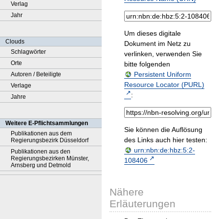
Verlag
Jahr
Um dieses digitale
Clouds
Dokument im Netz zu
Schlagwörter
verlinken, verwenden Sie
Orte
bitte folgenden
Persistent Uniform
Autoren / Beteiligte
Resource Locator (PURL)
Verlage
:
Jahre
Weitere E-Pflichtsammlungen
Sie können die Auflösung
Publikationen aus dem
des Links auch hier testen:
Regierungsbezirk Düsseldorf
urn:nbn:de:hbz:5:2-
Publikationen aus den
Regierungsbezirken Münster,
108406
Arnsberg und Detmold
Nähere
Erläuterungen