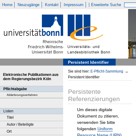
Home
Neuzugänge
Kontakt
Impressum
Erweiterte Suche
Persistent Identifier
Sie sind hier:
E-Pflicht-Sammlung
→
Elektronische Publikationen aus
Persistent Identifier
dem Regierungsbezirk Köln
Pflichtabgabe
Persistente
Ablieferungsverfahren
Referenzierungen
Um dieses digitale
Listen
Dokument zu zitieren,
Titel
verwenden Sie bitte
Autor / Beteiligte
folgenden
Uniform
Ort
Resource Name (URN)