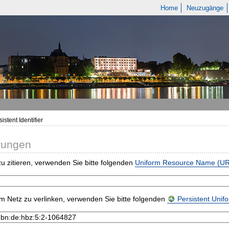
Home
Neuzugänge
istent Identifier
rungen
u zitieren, verwenden Sie bitte folgenden
Uniform Resource Name (U
m Netz zu verlinken, verwenden Sie bitte folgenden
Persistent Uni