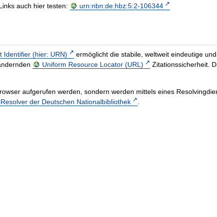
Links auch hier testen:
urn:nbn:de:hbz:5:2-106344
t Identifier (hier: URN)
ermöglicht die stabile, weltweit eindeutige 
h ändernden
Uniform Resource Locator (URL)
Zitationssicherheit. 
rowser aufgerufen werden, sondern werden mittels eines Resolvingdiens
esolver der Deutschen Nationalbibliothek
.