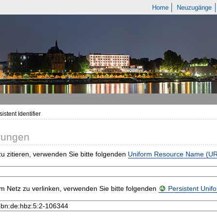
Home
Neuzugänge
istent Identifier
rungen
u zitieren, verwenden Sie bitte folgenden
Uniform Resource Name (U
m Netz zu verlinken, verwenden Sie bitte folgenden
Persistent Uni