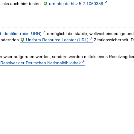
Links auch hier testen:
urn:nbn:de:hbz:5:2-1060358
t Identifier (hier: URN)
ermöglicht die stabile, weltweit eindeutige 
h ändernden
Uniform Resource Locator (URL)
Zitationssicherheit. 
rowser aufgerufen werden, sondern werden mittels eines Resolvingdiens
esolver der Deutschen Nationalbibliothek
.