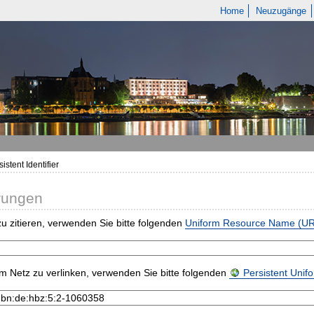
Home
Neuzugänge
istent Identifier
rungen
u zitieren, verwenden Sie bitte folgenden
Uniform Resource Name (U
m Netz zu verlinken, verwenden Sie bitte folgenden
Persistent Uni