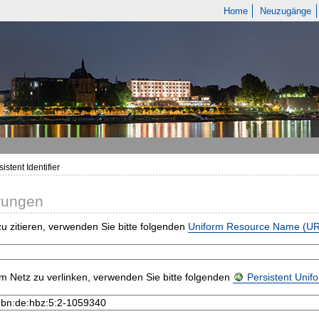
Home
Neuzugänge
istent Identifier
rungen
u zitieren, verwenden Sie bitte folgenden
Uniform Resource Name (U
m Netz zu verlinken, verwenden Sie bitte folgenden
Persistent Uni