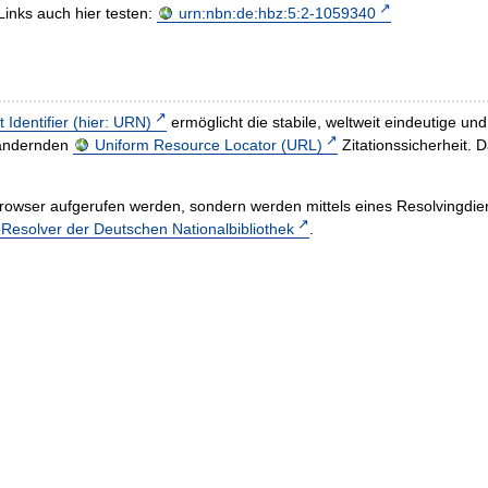
Links auch hier testen:
urn:nbn:de:hbz:5:2-1059340
t Identifier (hier: URN)
ermöglicht die stabile, weltweit eindeutige 
h ändernden
Uniform Resource Locator (URL)
Zitationssicherheit. 
rowser aufgerufen werden, sondern werden mittels eines Resolvingdiens
esolver der Deutschen Nationalbibliothek
.