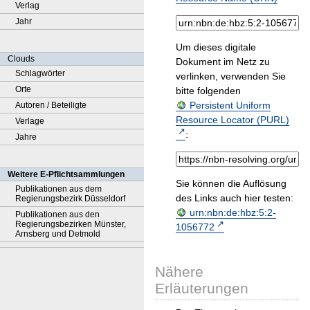
Verlag
Jahr
Um dieses digitale
Clouds
Dokument im Netz zu
Schlagwörter
verlinken, verwenden Sie
Orte
bitte folgenden
Persistent Uniform
Autoren / Beteiligte
Resource Locator (PURL)
Verlage
:
Jahre
Weitere E-Pflichtsammlungen
Sie können die Auflösung
Publikationen aus dem
des Links auch hier testen:
Regierungsbezirk Düsseldorf
urn:nbn:de:hbz:5:2-
Publikationen aus den
Regierungsbezirken Münster,
1056772
Arnsberg und Detmold
Nähere
Erläuterungen