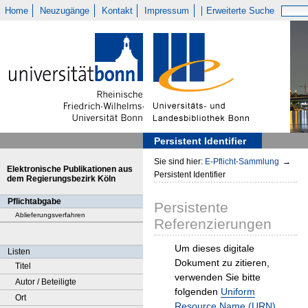
Home
Neuzugänge
Kontakt
Impressum
Erweiterte Suche
Persistent Identifier
Sie sind hier:
E-Pflicht-Sammlung
→
Elektronische Publikationen aus
Persistent Identifier
dem Regierungsbezirk Köln
Pflichtabgabe
Persistente
Ablieferungsverfahren
Referenzierungen
Um dieses digitale
Listen
Dokument zu zitieren,
Titel
verwenden Sie bitte
Autor / Beteiligte
folgenden
Uniform
Ort
Resource Name (URN)