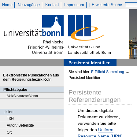
Home
Neuzugänge
Kontakt
Impressum
Erweiterte Suche
Persistent Identifier
Sie sind hier:
E-Pflicht-Sammlung
→
Elektronische Publikationen aus
Persistent Identifier
dem Regierungsbezirk Köln
Pflichtabgabe
Persistente
Ablieferungsverfahren
Referenzierungen
Um dieses digitale
Listen
Dokument zu zitieren,
Titel
verwenden Sie bitte
Autor / Beteiligte
folgenden
Uniform
Ort
Resource Name (URN)