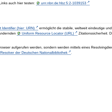
Links auch hier testen:
urn:nbn:de:hbz:5:2-1039153
t Identifier (hier: URN)
ermöglicht die stabile, weltweit eindeutige 
h ändernden
Uniform Resource Locator (URL)
Zitationssicherheit. 
rowser aufgerufen werden, sondern werden mittels eines Resolvingdiens
esolver der Deutschen Nationalbibliothek
.