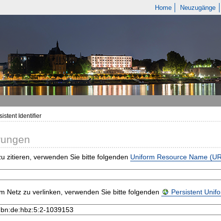
Home
Neuzugänge
istent Identifier
rungen
u zitieren, verwenden Sie bitte folgenden
Uniform Resource Name (U
m Netz zu verlinken, verwenden Sie bitte folgenden
Persistent Uni