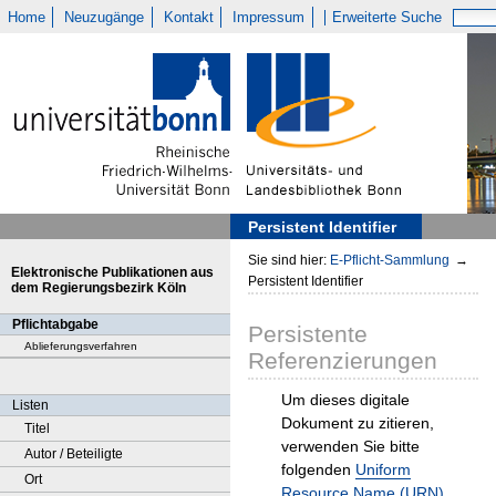
Home
Neuzugänge
Kontakt
Impressum
Erweiterte Suche
Persistent Identifier
Sie sind hier:
E-Pflicht-Sammlung
→
Elektronische Publikationen aus
Persistent Identifier
dem Regierungsbezirk Köln
Pflichtabgabe
Persistente
Ablieferungsverfahren
Referenzierungen
Um dieses digitale
Listen
Dokument zu zitieren,
Titel
verwenden Sie bitte
Autor / Beteiligte
folgenden
Uniform
Ort
Resource Name (URN)