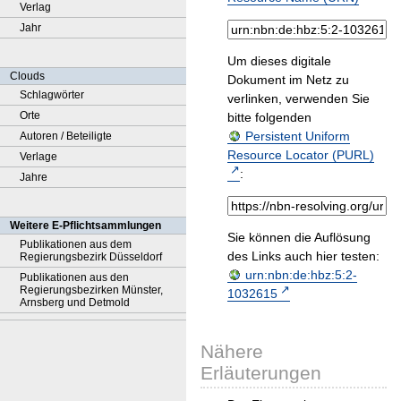
Verlag
Jahr
Um dieses digitale
Clouds
Dokument im Netz zu
Schlagwörter
verlinken, verwenden Sie
Orte
bitte folgenden
Persistent Uniform
Autoren / Beteiligte
Resource Locator (PURL)
Verlage
:
Jahre
Weitere E-Pflichtsammlungen
Sie können die Auflösung
Publikationen aus dem
des Links auch hier testen:
Regierungsbezirk Düsseldorf
urn:nbn:de:hbz:5:2-
Publikationen aus den
Regierungsbezirken Münster,
1032615
Arnsberg und Detmold
Nähere
Erläuterungen