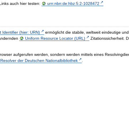
Links auch hier testen:
urn:nbn:de:hbz:5:2-1028472
t Identifier (hier: URN)
ermöglicht die stabile, weltweit eindeutige 
h ändernden
Uniform Resource Locator (URL)
Zitationssicherheit. 
rowser aufgerufen werden, sondern werden mittels eines Resolvingdiens
esolver der Deutschen Nationalbibliothek
.