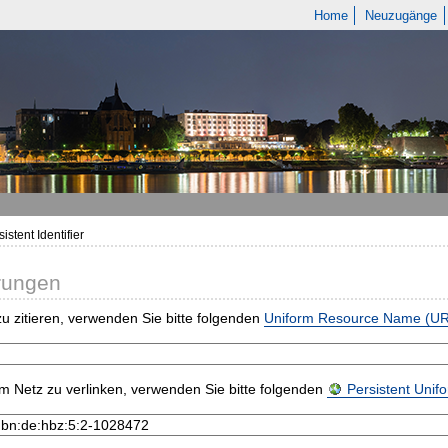
Home
Neuzugänge
istent Identifier
rungen
u zitieren, verwenden Sie bitte folgenden
Uniform Resource Name (U
m Netz zu verlinken, verwenden Sie bitte folgenden
Persistent Uni