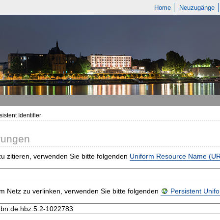
Home
Neuzugänge
istent Identifier
rungen
u zitieren, verwenden Sie bitte folgenden
Uniform Resource Name (U
m Netz zu verlinken, verwenden Sie bitte folgenden
Persistent Uni