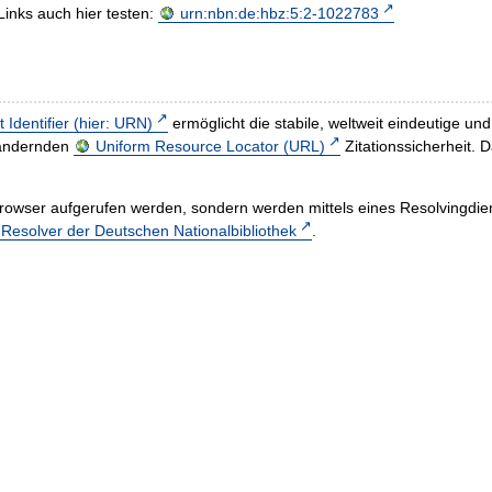
Links auch hier testen:
urn:nbn:de:hbz:5:2-1022783
t Identifier (hier: URN)
ermöglicht die stabile, weltweit eindeutige 
h ändernden
Uniform Resource Locator (URL)
Zitationssicherheit. 
rowser aufgerufen werden, sondern werden mittels eines Resolvingdiens
esolver der Deutschen Nationalbibliothek
.