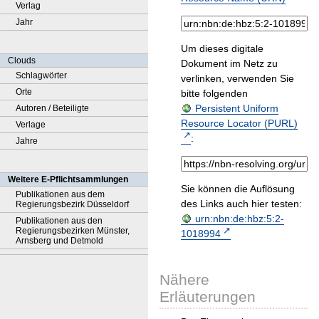
Verlag
Jahr
Um dieses digitale
Clouds
Dokument im Netz zu
Schlagwörter
verlinken, verwenden Sie
Orte
bitte folgenden
Persistent Uniform
Autoren / Beteiligte
Resource Locator (PURL)
Verlage
:
Jahre
Weitere E-Pflichtsammlungen
Sie können die Auflösung
Publikationen aus dem
des Links auch hier testen:
Regierungsbezirk Düsseldorf
urn:nbn:de:hbz:5:2-
Publikationen aus den
Regierungsbezirken Münster,
1018994
Arnsberg und Detmold
Nähere
Erläuterungen