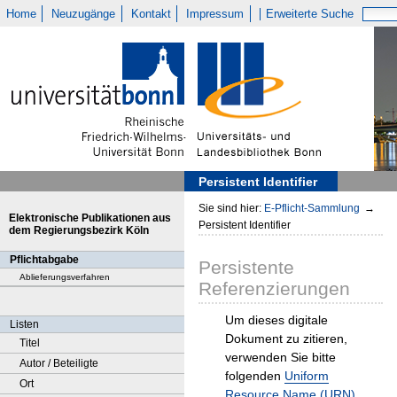
Home
Neuzugänge
Kontakt
Impressum
Erweiterte Suche
Persistent Identifier
Sie sind hier:
E-Pflicht-Sammlung
→
Elektronische Publikationen aus
Persistent Identifier
dem Regierungsbezirk Köln
Pflichtabgabe
Persistente
Ablieferungsverfahren
Referenzierungen
Um dieses digitale
Listen
Dokument zu zitieren,
Titel
verwenden Sie bitte
Autor / Beteiligte
folgenden
Uniform
Ort
Resource Name (URN)