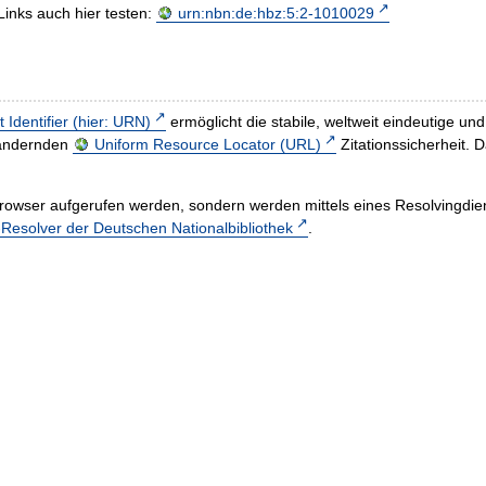
Links auch hier testen:
urn:nbn:de:hbz:5:2-1010029
t Identifier (hier: URN)
ermöglicht die stabile, weltweit eindeutige 
h ändernden
Uniform Resource Locator (URL)
Zitationssicherheit. 
rowser aufgerufen werden, sondern werden mittels eines Resolvingdiens
esolver der Deutschen Nationalbibliothek
.