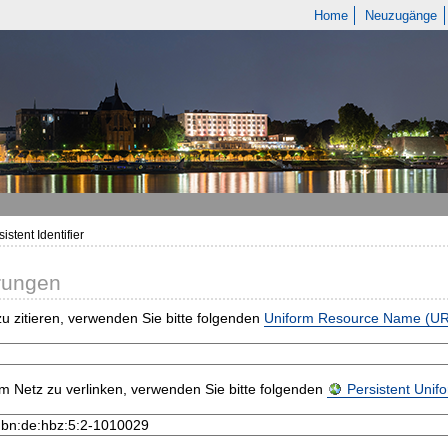
Home
Neuzugänge
istent Identifier
rungen
u zitieren, verwenden Sie bitte folgenden
Uniform Resource Name (U
m Netz zu verlinken, verwenden Sie bitte folgenden
Persistent Uni