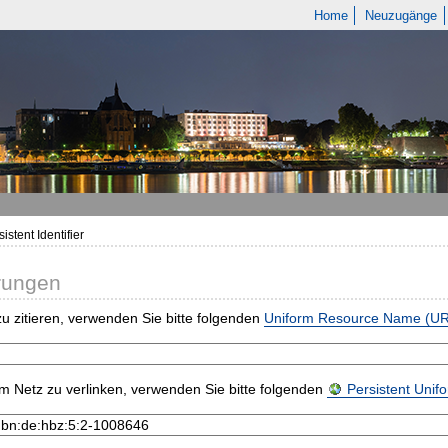
Home
Neuzugänge
istent Identifier
rungen
u zitieren, verwenden Sie bitte folgenden
Uniform Resource Name (U
m Netz zu verlinken, verwenden Sie bitte folgenden
Persistent Uni