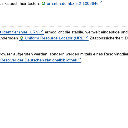
Links auch hier testen:
urn:nbn:de:hbz:5:2-1008646
t Identifier (hier: URN)
ermöglicht die stabile, weltweit eindeutige 
h ändernden
Uniform Resource Locator (URL)
Zitationssicherheit. 
rowser aufgerufen werden, sondern werden mittels eines Resolvingdiens
esolver der Deutschen Nationalbibliothek
.