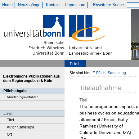
Home
Neuzugänge
Kontakt
Impressum
Erweiterte Suche
Titel
Sie sind hier:
E-Pflicht-Sammlung
Elektronische Publikationen aus
dem Regierungsbezirk Köln
Titelaufnahme
Pflichtabgabe
Ablieferungsverfahren
Titel
The heterogeneous impacts o
business cycles on educationa
Listen
attainment / Ernest Boffy-
Titel
Ramirez (University of
Autor / Beteiligte
Colorado Denver and IZA) ;
Ort