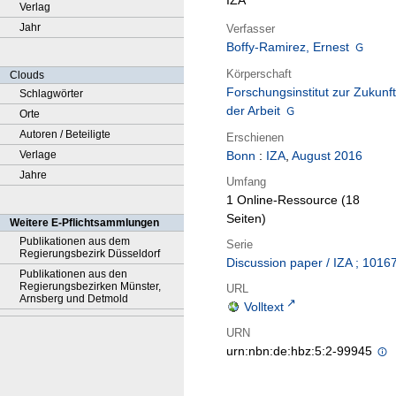
IZA
Verlag
Jahr
Verfasser
Boffy-Ramirez, Ernest
Körperschaft
Clouds
Forschungsinstitut zur Zukunft
Schlagwörter
der Arbeit
Orte
Autoren / Beteiligte
Erschienen
Verlage
Bonn
:
IZA
,
August 2016
Jahre
Umfang
1 Online-Ressource (18
Seiten)
Weitere E-Pflichtsammlungen
Publikationen aus dem
Serie
Regierungsbezirk Düsseldorf
Discussion paper / IZA ; 1016
Publikationen aus den
Regierungsbezirken Münster,
URL
Arnsberg und Detmold
Volltext
URN
urn:nbn:de:hbz:5:2-99945