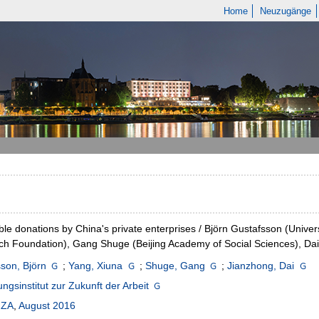
Home
Neuzugänge
ble donations by China's private enterprises / Björn Gustafsson (Univ
h Foundation), Gang Shuge (Beijing Academy of Social Sciences), Dai 
son, Björn
;
Yang, Xiuna
;
Shuge, Gang
;
Jianzhong, Dai
ngsinstitut zur Zukunft der Arbeit
IZA
,
August 2016