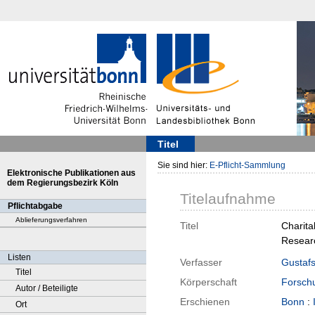
Titel
Sie sind hier:
E-Pflicht-Sammlung
Elektronische Publikationen aus
dem Regierungsbezirk Köln
Titelaufnahme
Pflichtabgabe
Ablieferungsverfahren
Titel
Charita
Researc
Listen
Verfasser
Gustafs
Titel
Körperschaft
Forschu
Autor / Beteiligte
Erschienen
Bonn
:
Ort