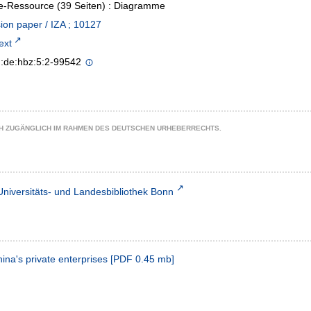
e-Ressource (39 Seiten) : Diagramme
ion paper / IZA ; 10127
text
n:de:hbz:5:2-99542
CH ZUGÄNGLICH IM RAHMEN DES DEUTSCHEN URHEBERRECHTS.
Universitäts- und Landesbibliothek Bonn
ina's private enterprises
[
PDF
0.45 mb
]