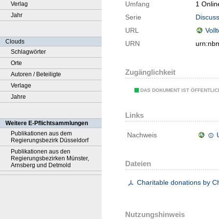
Umfang
1 Onlin
Verlag
Jahr
Serie
Discuss
URL
Voll
Clouds
URN
urn:nb
Schlagwörter
Orte
Zugänglichkeit
Autoren / Beteiligte
Verlage
DAS DOKUMENT IST ÖFFENTLI
Jahre
Links
Weitere E-Pflichtsammlungen
Publikationen aus dem
Nachweis
Regierungsbezirk Düsseldorf
Publikationen aus den
Regierungsbezirken Münster,
Dateien
Arnsberg und Detmold
Charitable donations by Ch
Nutzungshinweis