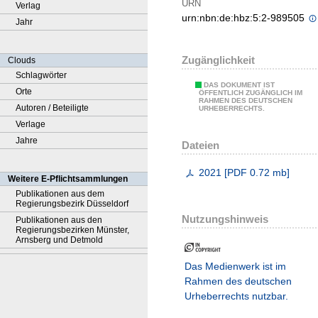
URN
Verlag
urn:nbn:de:hbz:5:2-989505
Jahr
Zugänglichkeit
Clouds
Schlagwörter
DAS DOKUMENT IST
Orte
ÖFFENTLICH ZUGÄNGLICH IM
RAHMEN DES DEUTSCHEN
Autoren / Beteiligte
URHEBERRECHTS.
Verlage
Jahre
Dateien
2021
[
PDF
0.72 mb
]
Weitere E-Pflichtsammlungen
Publikationen aus dem
Regierungsbezirk Düsseldorf
Nutzungshinweis
Publikationen aus den
Regierungsbezirken Münster,
Arnsberg und Detmold
Das Medienwerk ist im
Rahmen des deutschen
Urheberrechts nutzbar.