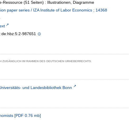
e-Ressource (51 Seiten) : Illustrationen, Diagramme
ion paper series / IZA Institute of Labor Economics ; 14368
text
n:de:hbz:5:2-987651
CH ZUGÄNGLICH IM RAHMEN DES DEUTSCHEN URHEBERRECHTS.
Universitäts- und Landesbibliothek Bonn
onomists
[
PDF
0.76 mb
]