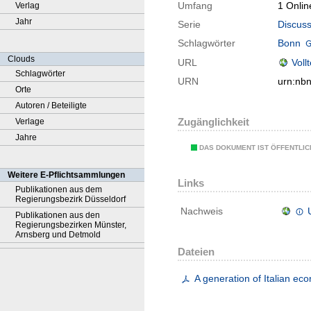
Umfang
1 Onlin
Verlag
Jahr
Serie
Discuss
Schlagwörter
Bonn
Clouds
URL
Voll
Schlagwörter
URN
urn:nb
Orte
Autoren / Beteiligte
Zugänglichkeit
Verlage
Jahre
DAS DOKUMENT IST ÖFFENTLI
Weitere E-Pflichtsammlungen
Links
Publikationen aus dem
Regierungsbezirk Düsseldorf
Nachweis
Publikationen aus den
Regierungsbezirken Münster,
Arnsberg und Detmold
Dateien
A generation of Italian ec