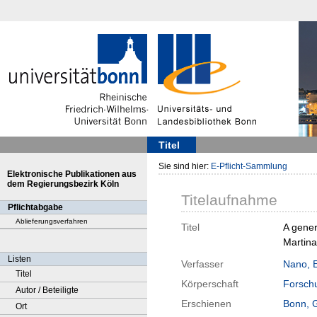
Titel
Sie sind hier:
E-Pflicht-Sammlung
Elektronische Publikationen aus
dem Regierungsbezirk Köln
Titelaufnahme
Pflichtabgabe
Ablieferungsverfahren
Titel
A gener
Martina
Listen
Verfasser
Nano, E
Titel
Körperschaft
Forschu
Autor / Beteiligte
Erschienen
Bonn, 
Ort