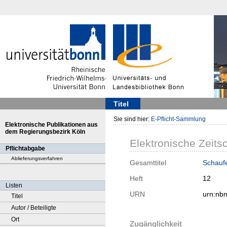
Titel
Sie sind hier:
E-Pflicht-Sammlung
Elektronische Publikationen aus
dem Regierungsbezirk Köln
Elektronische Zeitsc
Pflichtabgabe
Ablieferungsverfahren
Gesamttitel
Schaufe
Heft
12
Listen
URN
urn:nb
Titel
Autor / Beteiligte
Ort
Zugänglichkeit