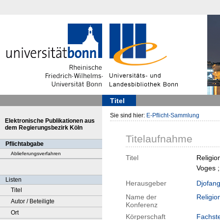
Titel
Sie sind hier:
E-Pflicht-Sammlung
Elektronische Publikationen aus
dem Regierungsbezirk Köln
Titelaufnahme
Pflichtabgabe
Ablieferungsverfahren
Titel
Religio
Voges ;
Listen
Herausgeber
Djofan
Titel
Name der
Religio
Autor / Beteiligte
Konferenz
Ort
Körperschaft
Fachst