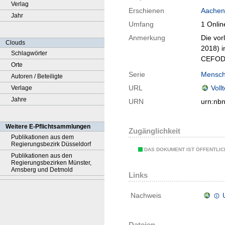
Verlag
Erschienen
Aachen
Jahr
Umfang
1 Onlin
Anmerkung
Die vor
Clouds
2018) i
Schlagwörter
CEFOD (
Orte
Serie
Mensch
Autoren / Beteiligte
URL
Voll
Verlage
Jahre
URN
urn:nb
Weitere E-Pflichtsammlungen
Zugänglichkeit
Publikationen aus dem
Regierungsbezirk Düsseldorf
DAS DOKUMENT IST ÖFFENTLI
Publikationen aus den
Regierungsbezirken Münster,
Arnsberg und Detmold
Links
Nachweis
Dateien