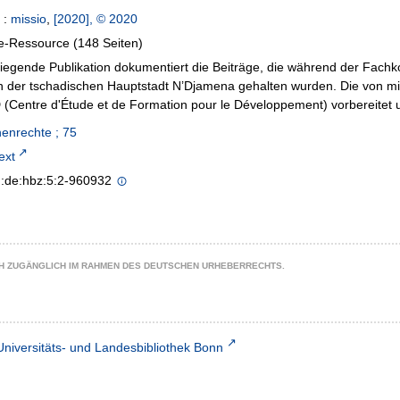
:
missio
,
[2020], © 2020
e-Ressource (148 Seiten)
liegende Publikation dokumentiert die Beiträge, die während der Fach
n der tschadischen Hauptstadt N’Djamena gehalten wurden. Die von mis
Centre d'Étude et de Formation pour le Développement) vorbereitet 
enrechte ; 75
text
n:de:hbz:5:2-960932
CH ZUGÄNGLICH IM RAHMEN DES DEUTSCHEN URHEBERRECHTS.
Universitäts- und Landesbibliothek Bonn