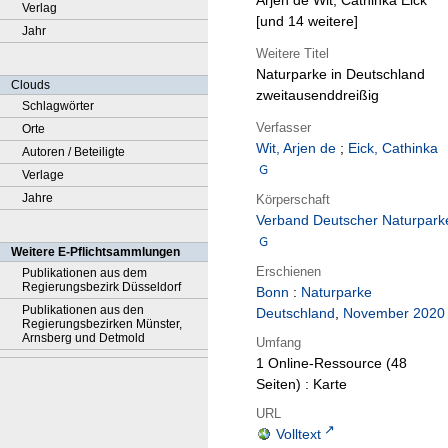
Arjen de Wit, Cathinka Eick
Verlag
[und 14 weitere]
Jahr
Weitere Titel
Naturparke in Deutschland
Clouds
zweitausenddreißig
Schlagwörter
Verfasser
Orte
Wit, Arjen de
;
Eick, Cathinka
Autoren / Beteiligte
Verlage
Jahre
Körperschaft
Verband Deutscher Naturpark
Weitere E-Pflichtsammlungen
Erschienen
Publikationen aus dem
Regierungsbezirk Düsseldorf
Bonn
:
Naturparke
Publikationen aus den
Deutschland
,
November 2020
Regierungsbezirken Münster,
Arnsberg und Detmold
Umfang
1 Online-Ressource (48
Seiten) : Karte
URL
Volltext