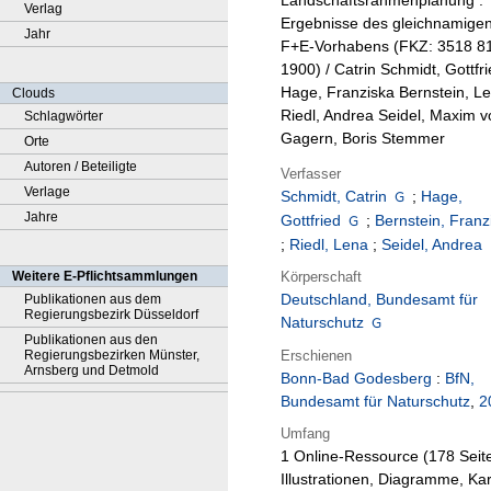
Landschaftsrahmenplanung :
Verlag
Ergebnisse des gleichnamige
Jahr
F+E-Vorhabens (FKZ: 3518 8
1900) / Catrin Schmidt, Gottfr
Hage, Franziska Bernstein, L
Clouds
Riedl, Andrea Seidel, Maxim v
Schlagwörter
Gagern, Boris Stemmer
Orte
Autoren / Beteiligte
Verfasser
Verlage
Schmidt, Catrin
;
Hage,
Jahre
Gottfried
;
Bernstein, Franz
;
Riedl, Lena
;
Seidel, Andrea
Körperschaft
Weitere E-Pflichtsammlungen
Deutschland, Bundesamt für
Publikationen aus dem
Regierungsbezirk Düsseldorf
Naturschutz
Publikationen aus den
Erschienen
Regierungsbezirken Münster,
Arnsberg und Detmold
Bonn-Bad Godesberg
:
BfN,
Bundesamt für Naturschutz
,
2
Umfang
1 Online-Ressource (178 Seite
Illustrationen, Diagramme, Ka