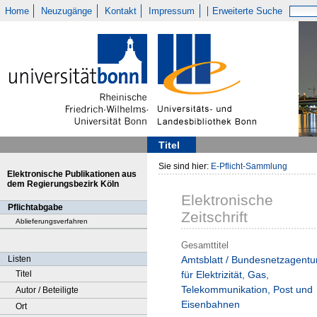
Home
Neuzugänge
Kontakt
Impressum
Erweiterte Suche
Titel
Sie sind hier:
E-Pflicht-Sammlung
Elektronische Publikationen aus
dem Regierungsbezirk Köln
Elektronische
Pflichtabgabe
Zeitschrift
Ablieferungsverfahren
Gesamttitel
Listen
Amtsblatt / Bundesnetzagentu
Titel
für Elektrizität, Gas,
Telekommunikation, Post und
Autor / Beteiligte
Eisenbahnen
Ort