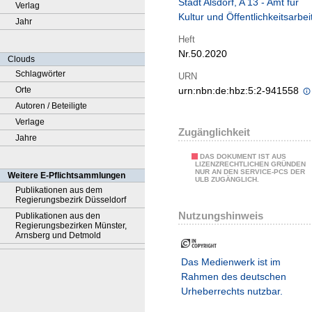
Stadt Alsdorf, A 13 ‐ Amt für
Verlag
Kultur und Öffentlichkeitsarbei
Jahr
Heft
Nr.50.2020
Clouds
Schlagwörter
URN
Orte
urn:nbn:de:hbz:5:2-941558
Autoren / Beteiligte
Verlage
Zugänglichkeit
Jahre
DAS DOKUMENT IST AUS
LIZENZRECHTLICHEN GRÜNDEN
NUR AN DEN SERVICE-PCS DER
Weitere E-Pflichtsammlungen
ULB ZUGÄNGLICH.
Publikationen aus dem
Regierungsbezirk Düsseldorf
Nutzungshinweis
Publikationen aus den
Regierungsbezirken Münster,
Arnsberg und Detmold
Das Medienwerk ist im
Rahmen des deutschen
Urheberrechts nutzbar.