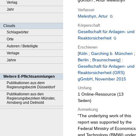
gGmbH ; Artur Meleshyn
Verlag
Jahr
Verfasser
Meleshyn, Artur
Körperschaft
Clouds
Gesellschaft für Anlagen- und
Schlagwörter
Reaktorsicherheit
Orte
Autoren / Beteiligte
Erschienen
Verlage
[Köln
;
Garching b. München
;
Berlin
;
Braunschweig]
:
Jahre
Gesellschaft für Anlagen- und
Reaktorsicherheit (GRS)
Weitere E-Pflichtsammlungen
gGmbH
,
November 2015
Publikationen aus dem
Regierungsbezirk Düsseldorf
Umfang
1 Online-Ressource (13
Publikationen aus den
Regierungsbezirken Münster,
Seiten)
Arnsberg und Detmold
Anmerkung
"The underlying work of this
report was supported by the
Federal Ministry of Economics
and Technology (BMWi) under