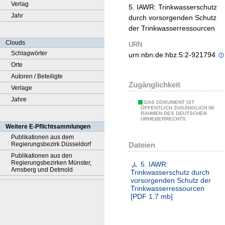
Verlag
5. IAWR: Trinkwasserschutz
Jahr
durch vorsorgenden Schutz
der Trinkwasserressourcen
Clouds
URN
Schlagwörter
urn:nbn:de:hbz:5:2-921794
Orte
Autoren / Beteiligte
Zugänglichkeit
Verlage
Jahre
DAS DOKUMENT IST
ÖFFENTLICH ZUGÄNGLICH IM
RAHMEN DES DEUTSCHEN
URHEBERRECHTS.
Weitere E-Pflichtsammlungen
Publikationen aus dem
Dateien
Regierungsbezirk Düsseldorf
Publikationen aus den
Regierungsbezirken Münster,
5. IAWR:
Arnsberg und Detmold
Trinkwasserschutz durch
vorsorgenden Schutz der
Trinkwasserressourcen
[
PDF
1.7 mb
]