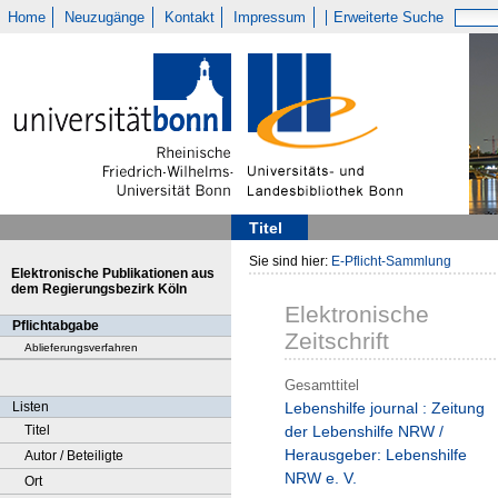
Home
Neuzugänge
Kontakt
Impressum
Erweiterte Suche
Titel
Sie sind hier:
E-Pflicht-Sammlung
Elektronische Publikationen aus
dem Regierungsbezirk Köln
Elektronische
Pflichtabgabe
Zeitschrift
Ablieferungsverfahren
Gesamttitel
Listen
Lebenshilfe journal : Zeitung
Titel
der Lebenshilfe NRW /
Herausgeber: Lebenshilfe
Autor / Beteiligte
NRW e. V.
Ort