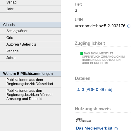
Verlag
Heft
Jahr
3
URN
Clouds
urn:nbn:de:hbz:5:2-902176
Schlagwörter
Orte
Zugänglichkeit
Autoren / Beteiligte
Verlage
DAS DOKUMENT IST
ÖFFENTLICH ZUGÄNGLICH IM
Jahre
RAHMEN DES DEUTSCHEN
URHEBERRECHTS.
Weitere E-Pflichtsammlungen
Dateien
Publikationen aus dem
Regierungsbezirk Düsseldorf
3
[
PDF
0.89 mb
]
Publikationen aus den
Regierungsbezirken Münster,
Arnsberg und Detmold
Nutzungshinweis
Das Medienwerk ist im