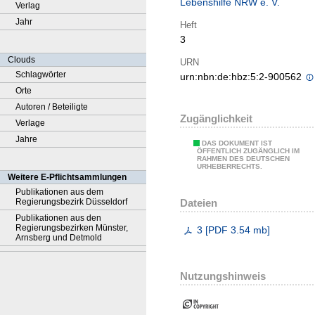
Lebenshilfe NRW e. V.
Verlag
Jahr
Heft
3
Clouds
URN
Schlagwörter
urn:nbn:de:hbz:5:2-900562
Orte
Autoren / Beteiligte
Zugänglichkeit
Verlage
Jahre
DAS DOKUMENT IST
ÖFFENTLICH ZUGÄNGLICH IM
RAHMEN DES DEUTSCHEN
URHEBERRECHTS.
Weitere E-Pflichtsammlungen
Publikationen aus dem
Dateien
Regierungsbezirk Düsseldorf
Publikationen aus den
Regierungsbezirken Münster,
3
[
PDF
3.54 mb
]
Arnsberg und Detmold
Nutzungshinweis